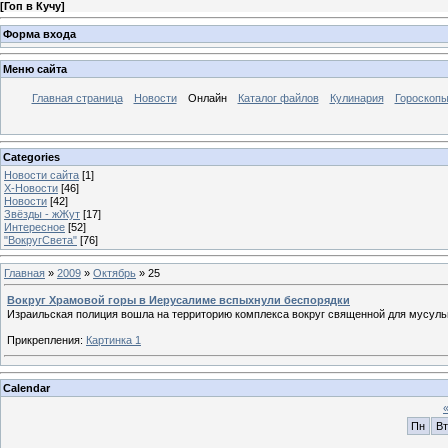
[
Гоп в Кучу
]
Форма входа
Меню сайта
Главная страница
Новости
Онлайн
Каталог файлов
Кулинария
Гороскоп
Categories
Новости сайта
[1]
Х-Новости
[46]
Новости
[42]
Звёзды - жЖут
[17]
Интересное
[52]
"ВокругСвета"
[76]
Главная
»
2009
»
Октябрь
»
25
Вокруг Храмовой горы в Иерусалиме вспыхнули беспорядки
Израильская полиция вошла на территорию комплекса вокруг священной для мусуль
Прикрепления:
Картинка 1
Calendar
Пн
Вт