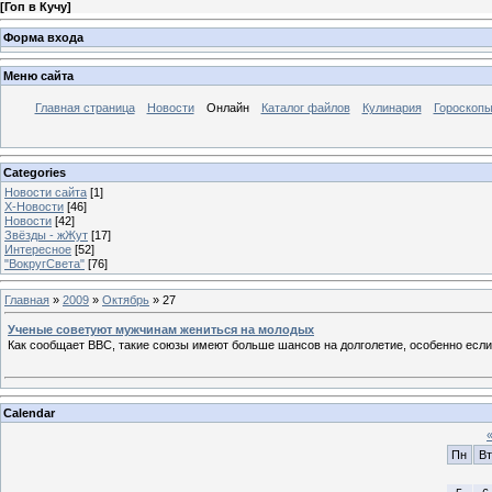
[
Гоп в Кучу
]
Форма входа
Меню сайта
Главная страница
Новости
Онлайн
Каталог файлов
Кулинария
Гороскоп
Categories
Новости сайта
[1]
Х-Новости
[46]
Новости
[42]
Звёзды - жЖут
[17]
Интересное
[52]
"ВокругСвета"
[76]
Главная
»
2009
»
Октябрь
»
27
Ученые советуют мужчинам жениться на молодых
Как сообщает ВВС, такие союзы имеют больше шансов на долголетие, особенно если 
Calendar
Пн
Вт