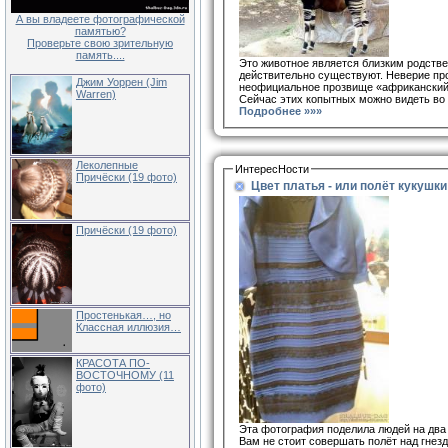
А вы владеете фотографической
памятью?
Проверьте свою зрительную
память....
Это животное является близким родствен
действительно существуют. Неверие про
Джим Уоррен (Jim
неофициальное прозвище «африканский е
Warren)
Сейчас этих копытных можно видеть во в
Подробнее »»»
Леколепные
ИнтересНости
Причёски (19 фото)
Цвет платья - или полёт кукушки
Причёски (19 фото)
Простенькая…, но
Классная иллюзия…
КРАСОТА ПО-
ВОСТОЧНОМУ (11
фото)
Эта фотография поделила людей на два л
Вам не стоит совершать полёт над гнезд