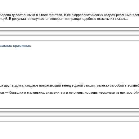
Карева делает снимки в стиле фэнтези. В её сюрреалистических кадрах реальные эл
ий. В результате получаются невероятно правдоподобные сюжеты из сказок...
 самых красивых
 друг в друга, создают потрясающий танец водной стихии, увлекая за собой в волше
дов — больших и маленьких, знаменитых и не очень, но лишь несколько из них дост