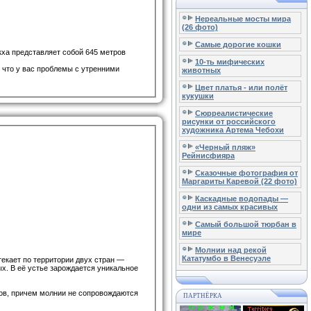
Нереальные мосты мира
(26 фото)
Самые дорогие кошки
кха представляет собой 645 метров
10-ть мифических
, что у вас проблемы с утренними
животных
Цвет платья - или полёт
кукушки
Сюрреалистические
рисунки от российского
художника Артема Чебохи
«Черный пляж»
Рейнисфияра
Сказочные фотография от
Маргариты Каревой (22 фото)
Каскадные водопады —
одни из самых красивых
Самый большой тюрбан в
мире
Молнии над рекой
Кататумбо в Венесуэле
екает по территории двух стран —
х. В её устье зарождается уникальное
ядов, причем молнии не сопровождаются
ПАРТНЁРКА