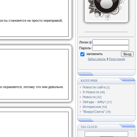
осты становятся не просто переправой,
Логин:
Пароль:
запомнить
Забыл пароль
||
Регистрация
КАТЕГОРИИ
о охраняются, потому что они довольно
Новости сайта
[1]
Х-Новости
[46]
Новости
[42]
Звёзды - жЖут
[17]
Интересное
[52]
"ВокругСвета"
[76]
TAG CLOUD