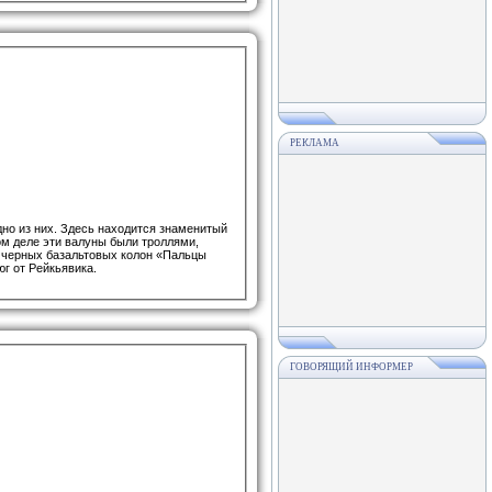
РЕКЛАМА
дно из них. Здесь находится знаменитый
ом деле эти валуны были троллями,
х черных базальтовых колон «Пальцы
юг от Рейкьявика.
ГОВОРЯЩИЙ ИНФОРМЕР