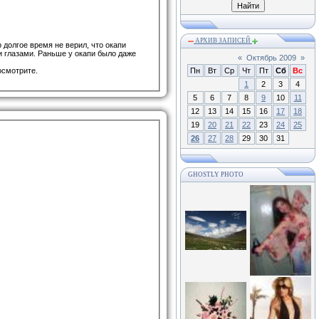
АРХИВ ЗАПИСЕЙ
 долгое время не верил, что окапи
и глазами. Раньше у окапи было даже
«
Октябрь 2009
»
Пн
Вт
Ср
Чт
Пт
Сб
Вс
осмотрите.
1
2
3
4
5
6
7
8
9
10
11
12
13
14
15
16
17
18
19
20
21
22
23
24
25
26
27
28
29
30
31
GHOSTLY PHOTO