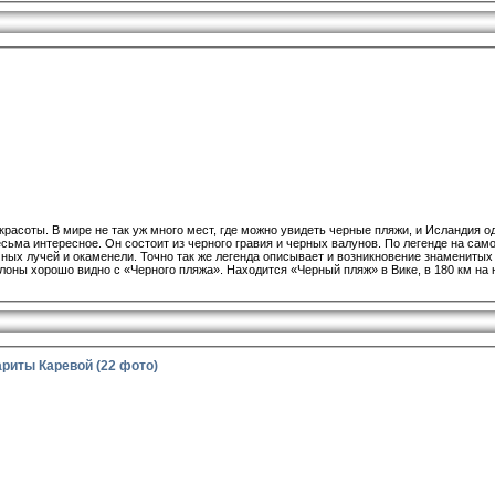
асоты. В мире не так уж много мест, где можно увидеть черные пляжи, и Исландия о
ьма интересное. Он состоит из черного гравия и черных валунов. По легенде на сам
чных лучей и окаменели. Точно так же легенда описывает и возникновение знамениты
лоны хорошо видно с «Черного пляжа». Находится «Черный пляж» в Вике, в 180 км на 
риты Каревой (22 фото)