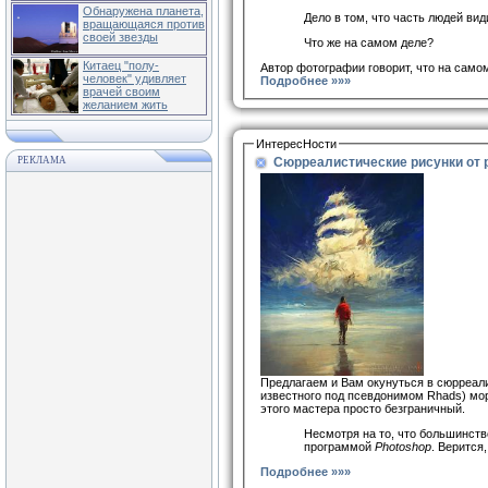
Обнаружена планета,
Дело в том, что часть людей вид
вращающаяся против
своей звезды
Что же на самом деле?
Китаец "полу-
Автор фотографии говорит, что на само
человек" удивляет
Подробнее »»»
врачей своим
желанием жить
ИнтересНости
Сюрреалистические рисунки от 
РЕКЛАМА
Предлагаем и Вам окунуться в сюрреал
известного под псевдонимом Rhads) море
этого мастера просто безграничный.
Несмотря на то, что большинств
программой
Photoshop
. Верится
Подробнее »»»