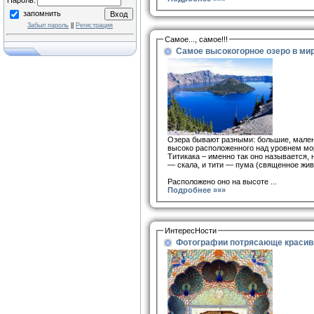
Пароль:
запомнить
Забыл пароль
||
Регистрация
Самое..., самое!!!
Самое высокогорное озеро в ми
Озера бывают разными: большие, маленьк
высоко расположенного над уровнем мо
Титикака – именно так оно называется, 
— скала, и тити — пума (священное жив
Расположено оно на высоте ...
Подробнее »»»
ИнтересНости
Фотографии потрясающе красивы