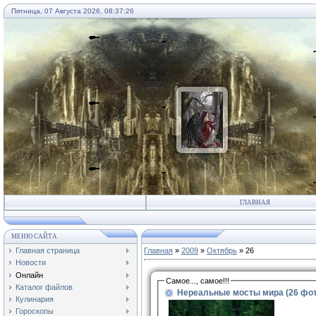
Пятница, 07 Августа 2026, 08:37:26
ГЛАВНАЯ
МЕНЮ САЙТА
Главная страница
Главная
»
2009
»
Октябрь
»
26
Новости
Онлайн
Самое..., самое!!!
Каталог файлов
Нереальные мосты мира (26 фот
Кулинария
Гороскопы