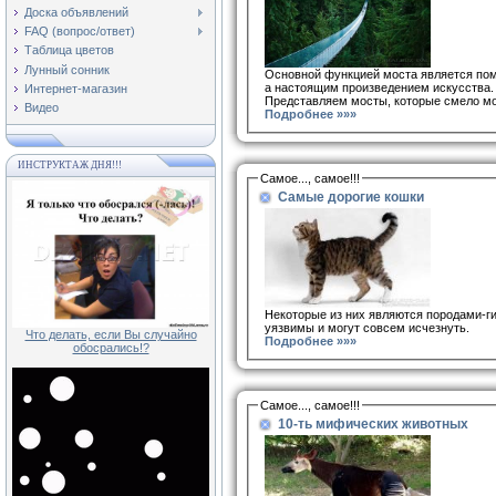
Доска объявлений
FAQ (вопрос/ответ)
Таблица цветов
Лунный сонник
Основной функцией моста является помо
а настоящим произведением искусства.
Интернет-магазин
Представляем мосты, которые смело мо
Видео
Подробнее »»»
ИНСТРУКТАЖ ДНЯ!!!
Самое..., самое!!!
Самые дорогие кошки
Некоторые из них являются породами-ги
уязвимы и могут совсем исчезнуть.
Что делать, если Вы случайно
Подробнее »»»
обосрались!?
Самое..., самое!!!
10-ть мифических животных