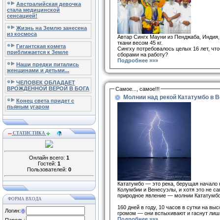
Австралийская девочка
стала медицинской
сенсацией!
Жизнь на Землю занесена
из космоса
Автар Сингх Мауни из Пенджаба, Индия,
ткани весом 45 кг.
Гигантская комета
Сингху потребовалось целых 16 лет, что
приближается к Земле
сборами на работу?
Подробнее »»»
Наши предки питались
женщинами и детьми...
ЧЕЛОВЕК ОБЛАДАЕТ
ВРОЖДЕННОЙ ВЕРОЙ В БОГА
Самое..., самое!!!
Молнии над рекой Кататумбо в 
Конец света придет с
пьяным угаром
СТАТИСТИКА
Онлайн всего:
1
Гостей:
1
Пользователей:
0
Кататумбо — это река, берущая начало 
Колумбии и Венесуэлы, и хотя это не с
природное явление — молнии Кататумб
ФОРМА ВХОДА
160 дней в году, 10 часов в сутки на в
Логин:
громом — они вспыхивают и гаснут лиш
Подробнее »»»