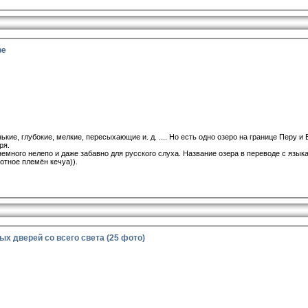
ре
ие, глубокие, мелкие, пересыхающие и. д. .... Но есть одно озеро на границе Перу и 
ря.
немного нелепо и даже забавно для русского слуха. Название озера в переводе с язык
отное племён кечуа)).
х дверей со всего света (25 фото)