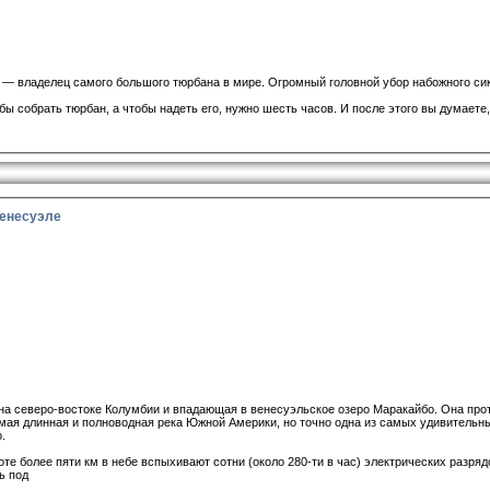
 — владелец самого большого тюрбана в мире. Огромный головной убор набожного си
бы собрать тюрбан, а чтобы надеть его, нужно шесть часов. И после этого вы думаете
Венесуэле
на северо-востоке Колумбии и впадающая в венесуэльское озеро Маракайбо. Она прот
амая длинная и полноводная река Южной Америки, но точно одна из самых удивительны
о.
ысоте более пяти км в небе вспыхивают сотни (около 280-ти в час) электрических разр
ь под