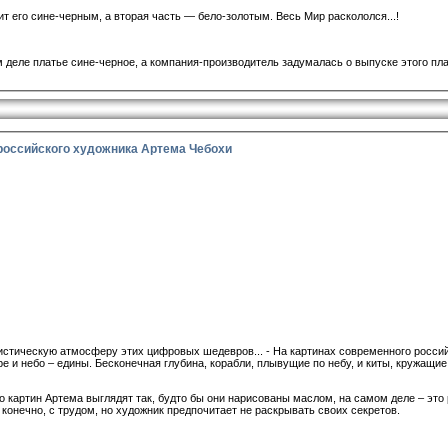
ит его сине-черным, а вторая часть — бело-золотым. Весь Мир раскололся...!
м деле платье сине-черное, а компания-производитель задумалась о выпуске этого пла
российского художника Артема Чебохи
истическую атмосферу этих цифровых шедевров... - На картинах современного росси
 и небо – едины. Бесконечная глубина, корабли, плывущие по небу, и киты, кружащие
о картин Артема выглядят так, будто бы они нарисованы маслом, на самом деле – это
Если, Вам пришёлся сайт 
, конечно, с трудом, но художник предпочитает не раскрывать своих секретов.