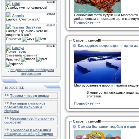
Российская фото-художница Маргарита 
добавленным с помощью фото-манипуляц
Подробнее »»»
Самое..., самое!!!
Каскадные водопады — одни из
Для добавления необходима
авторизация
Многоуровневые пороги, переливающиеся
BLOCK TITLE
В мире сотни каскадных водопа
Триора – город ведьм
эпитетов.
Кентавры считались
Подробнее »»»
потомками Иксиона и
Нефелы
Невероятное / ночью – не
Самое..., самое!!!
смотреть!
Самый большой тюрбан в мире
У человека и мартышки
обнаружился общий предок