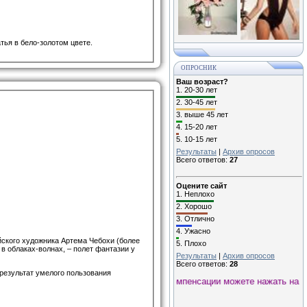
тья в бело-золотом цвете.
ОПРОСНИК
Ваш возраст?
1.
20-30 лет
2.
30-45 лет
3.
выше 45 лет
4.
15-20 лет
5.
10-15 лет
Результаты
|
Архив опросов
Всего ответов:
27
Оцените сайт
1.
Неплохо
2.
Хорошо
3.
Отлично
4.
Ужасно
йского художника Артема Чебохи (более
5.
Плохо
 в облаках-волнах, – полет фантазии у
Результаты
|
Архив опросов
Всего ответов:
28
 результат умелого пользования
– не по нраву…, то в знак компенсации можете нажать на Play !!!