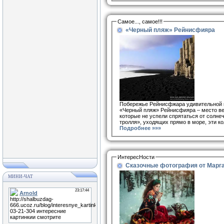
Самое..., самое!!!
«Черный пляж» Рейнисфияра
Побережье Рейнисфжара удивительной кр
«Черный пляж» Рейнисфияра – место вес
которые не успели спрятаться от солне
тролля», уходящих прямо в море, эти ко
Подробнее »»»
ИнтересНости
Сказочные фотография от Марга
МИНИ-ЧАТ