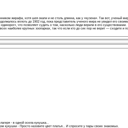
ником жирафа, хотя шея окапи и не столь длинна, как у «кузена». Так вот, ученый мир
должалось вплоть до 1902 год, пока представитель ученого мира не увидел его своим
динорог», что позволяет судить о том, насколько люди верили в его существовании.
сех наиболее крупных зоопарках, так что если кто до сих пор не верит — сходите и п
агеря - в одной осела кукушка...
ом кукушки - Просто назовите цвет платья... И спросите у пары своих знакомых.