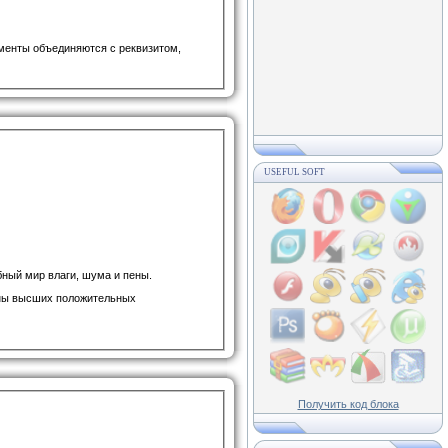
ементы объединяются с реквизитом,
USEFUL SOFT
бный мир влаги, шума и пены.
ойны высших положительных
Получить код блока