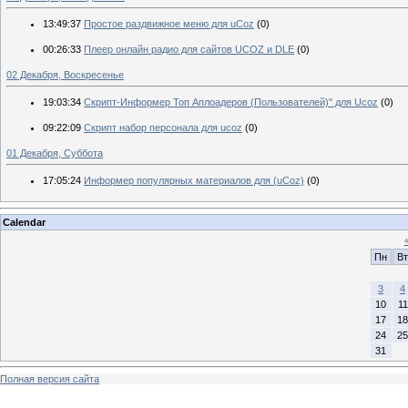
13:49:37
Простое раздвижное меню для uCoz
(0)
00:26:33
Плеер онлайн радио для сайтов UCOZ и DLE
(0)
02 Декабря, Воскресенье
19:03:34
Скрипт-Информер Топ Аплоадеров (Пользователей)" для Ucoz
(0)
09:22:09
Скрипт набор персонала для ucoz
(0)
01 Декабря, Суббота
17:05:24
Информер популярных материалов для (uCoz)
(0)
Calendar
Пн
Вт
3
4
10
11
17
18
24
25
31
Полная версия сайта