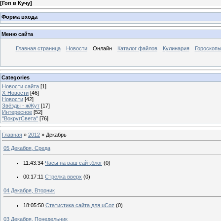
[
Гоп в Кучу
]
Форма входа
Меню сайта
Главная страница
Новости
Онлайн
Каталог файлов
Кулинария
Гороскоп
Categories
Новости сайта
[1]
Х-Новости
[46]
Новости
[42]
Звёзды - жЖут
[17]
Интересное
[52]
"ВокругСвета"
[76]
Главная
»
2012
»
Декабрь
05 Декабря, Среда
11:43:34
Часы на ваш сайт,блог
(0)
00:17:11
Стрелка вверх
(0)
04 Декабря, Вторник
18:05:50
Статистика сайта для uCoz
(0)
03 Декабря, Понедельник