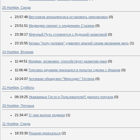
25 Ноября, Среда
23:57:48
Вестников апокалипсиса остановить невозможно
(0)
23:51:51
Медведев говорит о злодеяниях Сталина
(0)
23:38:17
Млечный Путь столкнется с будущей галактикой
(0)
23:15:55
Китаец "полу-человек" удивляет врачей своим желанием жить
(1)
24 Ноября, Вторник
11:44:51
Морфин, возможно, способствует развитию рака
(0)
11:06:46
Торговец оружием признался в попытке сделки с Ираном
(0)
10:24:07
Антиквар обнаружил "Мерседес" Гитлера
(0)
21 Ноября, Суббота
09:19:25
Уважаемые Гости и Пользователи!!! данного портала
(0)
20 Ноября, Пятница
21:34:47
О чем молчат родинки
(1)
11 Ноября, Среда
18:33:30
Решили проехаться
(2)