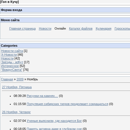
[
Гоп в Кучу
]
Форма входа
Меню сайта
Главная страница
Новости
Онлайн
Каталог файлов
Кулинария
Гороскоп
Categories
Новости сайта
[1]
Х-Новости
[46]
Новости
[42]
Звёзды - жЖут
[17]
Интересное
[52]
"ВокругСвета"
[76]
Главная
»
2009
»
Ноябрь
27 Ноября, Пятница
08:39:28
Рисунки на камнях…
(0)
01:15:58
Популяция сибирских тигров продолжает сокращаться
(0)
26 Ноября, Четверг
02:37:04
Ученые выяснили, где находится Бог
(0)
00:18:05
Память активна даже в глубоком сне
(0)