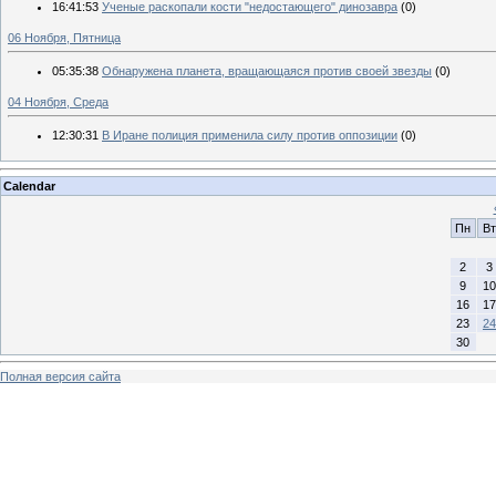
16:41:53
Ученые раскопали кости "недостающего" динозавра
(0)
06 Ноября, Пятница
05:35:38
Обнаружена планета, вращающаяся против своей звезды
(0)
04 Ноября, Среда
12:30:31
В Иране полиция применила силу против оппозиции
(0)
Calendar
Пн
Вт
2
3
9
10
16
17
23
24
30
Полная версия сайта