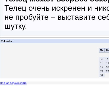
Телец очень искренен и нико
не пробуйте – выставите се
шутку.
Calendar
Пн
Вт
3
4
10
11
17
18
24
25
31
Полная версия сайта