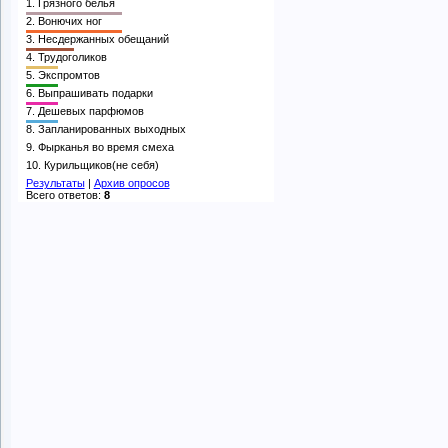
1.
Грязного белья
2.
Вонючих ног
3.
Несдержанных обещаний
4.
Трудоголиков
5.
Экспромтов
6.
Выпрашивать подарки
7.
Дешевых парфюмов
8.
Запланированных выходных
9.
Фырканья во время смеха
10.
Курильщиков(не себя)
Результаты
|
Архив опросов
Всего ответов:
8