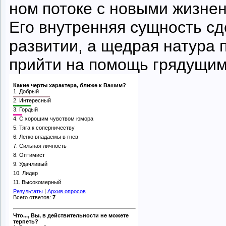
ном
потоке с новыми жизне
Его внутренняя сущность с
развитии, а щедрая натура 
прийти на помощь грядущим
Какие черты характера, ближе к Вашим?
1.
Добрый
2.
Интересный
3.
Гордый
4.
С хорошим чувством юмора
5.
Тяга к соперничеству
6.
Легко впадаемы в гнев
7.
Сильная личность
8.
Оптимист
9.
Удачливый
10.
Лидер
11.
Высокомерный
Результаты
|
Архив опросов
Всего ответов:
7
Что..., Вы, в действительности не можете
терпеть?