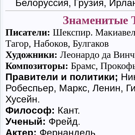
Белоруссия, Грузия, Ирла
Знаменитые 
Писатели:
Шекспир. Макиавелл
Тагор, Набоков, Булгаков
Художники:
Леонардо да Винч
Композиторы:
Брамс, Прокофь
Правители и политики;
Ник
Робеспьер, Маркс, Ленин, Г
Хусейн.
Философ:
Кант.
Ученый:
Фрейд.
Актер:
Фернандель.