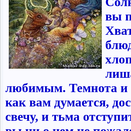
Солн
вы п
Хват
блюд
хлоп
лиша
любимым. Темнота и 
как вам думается, до
свечу, и тьма отступи
вы ни о чем не пожал