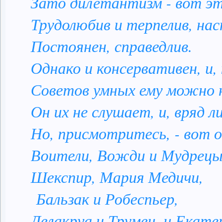
Зато дилетантизм - вот это
Трудолюбив и терпелив, нас
Постоянен, справедлив.
Однако и консервативен, и, 
Советов умных ему можно н
Он их не слушает, и, вряд ли
Но, присмотритесь, - вот о
Воители, Вожди и Мудрецы
Шекспир, Мария Медичи,
Бальзак и Робеспьер,
Делакруа и Трумен, и Екате