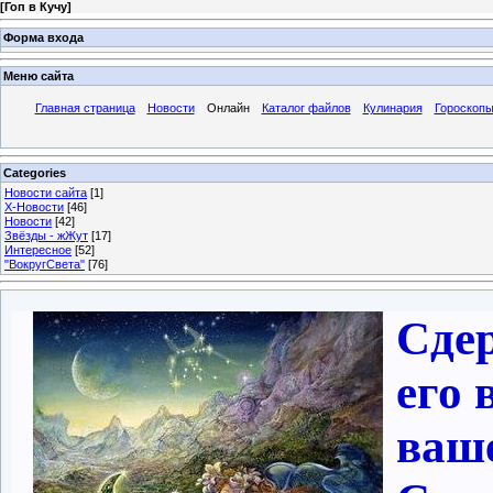
[
Гоп в Кучу
]
Форма входа
Меню сайта
Главная страница
Новости
Онлайн
Каталог файлов
Кулинария
Гороскоп
Categories
Новости сайта
[1]
Х-Новости
[46]
Новости
[42]
Звёзды - жЖут
[17]
Интересное
[52]
"ВокругСвета"
[76]
Сде
его 
ваше