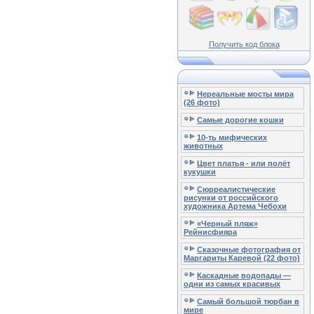
Получить код блока
Нереальные мосты мира
(26 фото)
Самые дорогие кошки
10-ть мифических
животных
Цвет платья - или полёт
кукушки
Сюрреалистические
рисунки от российского
художника Артема Чебохи
«Черный пляж»
Рейнисфияра
Сказочные фотография от
Маргариты Каревой (22 фото)
Каскадные водопады —
одни из самых красивых
Самый большой тюрбан в
мире