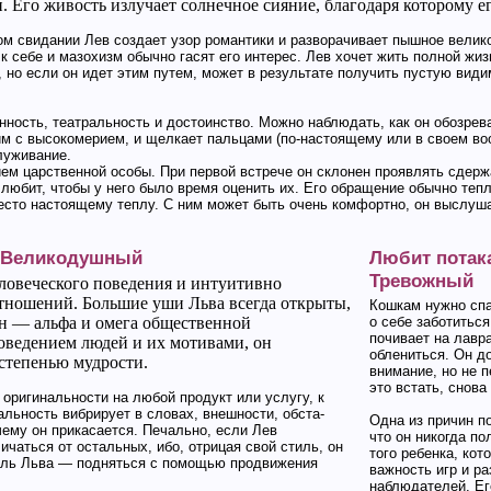
. Его живость излучает солнечное сияние, благодаря которому е
м сви­дании Лев создает узор романтики и разворачивает пышное велик
к себе и мазохизм обычно гасят его интерес. Лев хо­чет жить полной жиз
 но если он идет этим путем, может в результате получить пустую види
нность, теат­ральность и достоинство. Можно наблюдать, как он обозрева
щим с высокомерием, и щелкает пальца­ми (по-настоящему или в своем в
луживание.
ем царственной особы. При первой встрече он склонен проявлять сдерж
юбит, чтобы у него было время оценить их. Его обращение обычно тепле
с­то настоящему теплу. С ним может быть очень ком­фортно, он выслуша
. Великодушный
Любит потака
Тревожный
еловеческого поведения и интуитивно
тношений. Большие уши Льва всегда открыты,
Кошкам нужно спа
он — альфа и омега общественной
о себе заботиться
почивает на лавр
ведением людей и их мотивами, он
облениться. Он д
 степенью муд­рости.
внимание, но не п
это встать, снова
оригинальности на любой продукт или услугу, к
кальность вибрирует в словах, внешности, обста­
Одна из причин п
чему он прикасает­ся. Печально, если Лев
что он никогда по
ичаться от остальных, ибо, отри­цая свой стиль, он
того ребенка, кот
оль Льва — подняться с помощью продвижения
важность игр и ра
наблю­дателей. Е