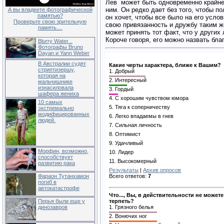
Лев может быть одновременно крайне
ним. Он редко да­ет без того, чтобы п
А вы владеете фотографической
памятью?
он хочет, чтобы все было на его усло
Проверьте свою зрительную
свою привязанность и дружбу таким же
память....
может принять тот факт, что у других
Короче говоря, его можно назвать бла
Blurry Water...
Фотографы Bruno
Dayan и Yann Weber
В Австралии судят
Какие черты характера, ближе к Вашим?
стриптизершу,
1.
Добрый
которая на
2.
Интересный
мальчишнике
изнасиловала
3.
Гордый
шафера жениха
4.
С хорошим чувством юмора
10 самых
5.
Тяга к соперничеству
экстремально
модифицированных
6.
Легко впадаемы в гнев
людей.
7.
Сильная личность
8.
Оптимист
9.
Удачливый
Морфин, возможно,
10.
Лидер
способствует
11.
Высокомерный
развитию рака
Результаты
|
Архив опросов
Фараон Тутанхамон
Всего ответов:
7
погиб в
автокатастрофе
Что..., Вы, в действительности не можете
терпеть?
Перья были еще у
1.
Грязного белья
динозавров
2.
Вонючих ног