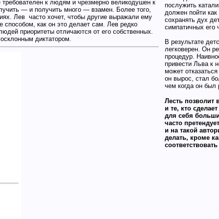
 требователен к людям и чрезмерно великодушен к
послужить катализ
олучить — и получить много — вза­мен. Более того,
должен пойти как
ви­ях. Лев часто хочет, чтобы другие выражали ему
сохранять дух де
 способом, как он это делает сам. Лев редко
симпатичных его 
 людей приоритеты отличаются от его собственных.
­госклонным диктатором.
В результате дет
легковерен. Он р
процедур. Наив­н
привести Льва к 
может отказаться 
он вырос, стал б
чем когда он был
Лесть позволит 
и те, кто сделае
для себя больши
часто претендуе
и на такой автор
делать, кроме ка
соответствовать 