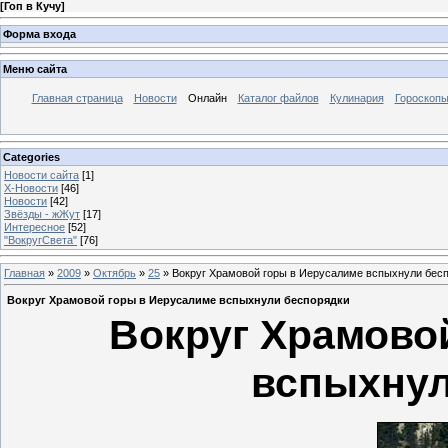
[
Гоп в Кучу
]
Форма входа
Меню сайта
Главная страница
Новости
Онлайн
Каталог файлов
Кулинария
Гороскоп
Categories
Новости сайта
[1]
Х-Новости
[46]
Новости
[42]
Звёзды - жЖут
[17]
Интересное
[52]
"ВокругСвета"
[76]
Главная
»
2009
»
Октябрь
»
25
» Вокруг Храмовой горы в Иерусалиме вспыхнули бес
Вокруг Храмовой горы в Иерусалиме вспыхнули беспорядки
Вокруг Храмово
вспыхнул