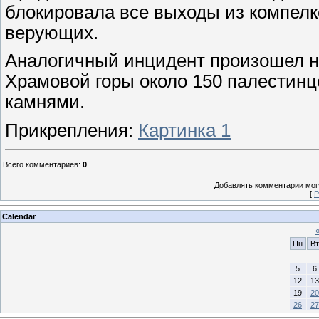
блокировала все выходы из компелкс
верующих.
Аналогичный инцидент произошел не
Храмовой горы около 150 палестинц
камнями.
Прикрепления
:
Картинка 1
Всего комментариев
:
0
Добавлять комментарии могу
[
Р
Calendar
Пн
Вт
5
6
12
13
19
20
26
27