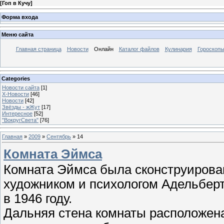
[
Гоп в Кучу
]
Форма входа
Меню сайта
Главная страница
Новости
Онлайн
Каталог файлов
Кулинария
Гороскоп
Categories
Новости сайта
[1]
Х-Новости
[46]
Новости
[42]
Звёзды - жЖут
[17]
Интересное
[52]
"ВокругСвета"
[76]
Главная
»
2009
»
Сентябрь
»
14
Комната Эймса
Комната Эймса была сконструирова
художником и психологом Адельбе
в 1946 году.
Дальняя стена комнаты расположена