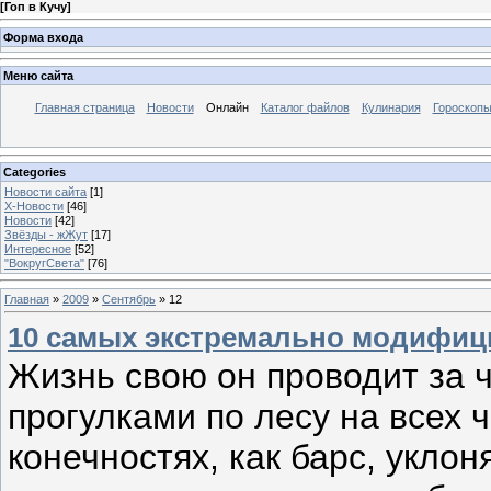
[
Гоп в Кучу
]
Форма входа
Меню сайта
Главная страница
Новости
Онлайн
Каталог файлов
Кулинария
Гороскоп
Categories
Новости сайта
[1]
Х-Новости
[46]
Новости
[42]
Звёзды - жЖут
[17]
Интересное
[52]
"ВокругСвета"
[76]
Главная
»
2009
»
Сентябрь
»
12
10 самых экстремально модифиц
Жизнь свою он проводит за ч
прогулками по лесу на всех 
конечностях, как барс, уклон