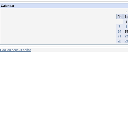
Calendar
«
Пн
Вт
1
7
8
14
15
21
22
28
29
Полная версия сайта