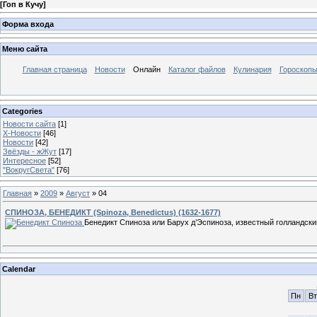
[
Гоп в Кучу
]
Форма входа
Меню сайта
Главная страница
Новости
Онлайн
Каталог файлов
Кулинария
Гороскоп
Categories
Новости сайта
[1]
Х-Новости
[46]
Новости
[42]
Звёзды - жЖут
[17]
Интересное
[52]
"ВокругСвета"
[76]
Главная
»
2009
»
Август
»
04
СПИНОЗА, БЕНЕДИКТ (Spinoza, Benedictus) (1632-1677)
Бенедикт Спиноза
или Барух д’Эспиноза, известный голландск
Calendar
Пн
Вт