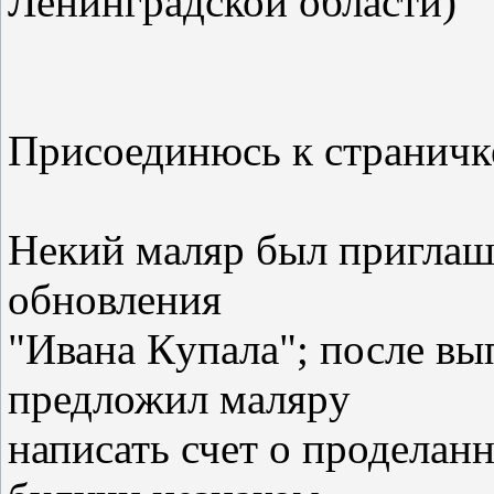
Ленинградской области)
Присоединюсь к страничке
Некий маляр был приглаше
обновления
"Ивана Кyпала"; после вы
предложил маляpy
написать счет о проделан