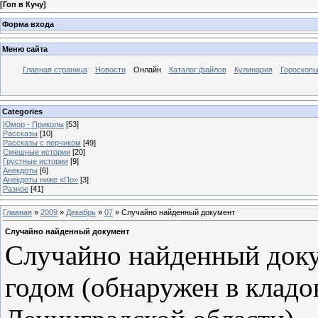
[
Гоп в Кучу
]
Форма входа
Меню сайта
Главная страница
Новости
Онлайн
Каталог файлов
Кулинария
Гороскоп
Categories
Юмор - Приколы
[53]
Рассказы
[10]
Рассказы с перчиком
[49]
Смешные истории
[20]
Грустные истории
[9]
Анекдоты
[6]
Анекдоты ниже «По»
[3]
Разное
[41]
Главная
»
2009
»
Декабрь
»
07
» Случайно найденный документ
Случайно найденный документ
Случайно найденный доку
годом (обнаружен в кладо