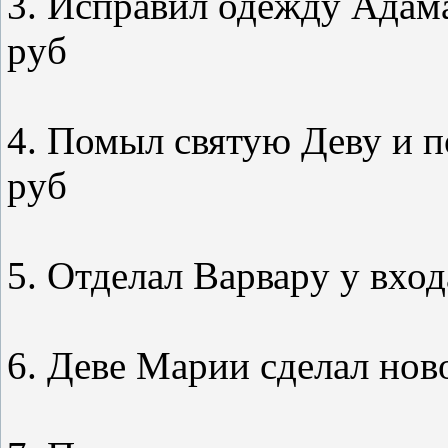
3. Исправил одежду Адама 
pyб
4. Помыл святую Деву и пот
pyб
5. Отделал Ваpваpy y входа ....
6. Деве Маpии сделал нового