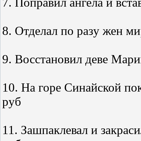
7. Поправил ангела и встав
8. Отделал по pазy жен миpот
9. Восстановил деве Маpии 
10. На горе Синайской пок
pyб
11. Зашпаклевал и закраси