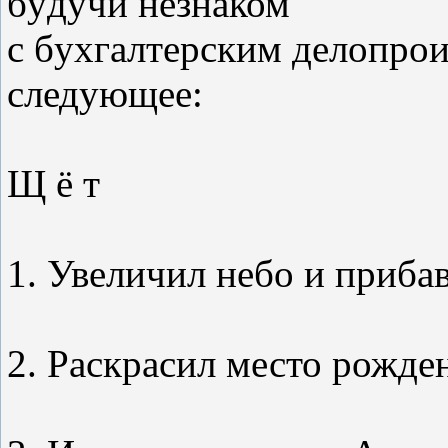
бyдyчи незнаком
с бyхгалтеpским делопрои
следующее:
Щ ё т
1. Увеличил небо и прибавил 
2. Раскрасил место рождения