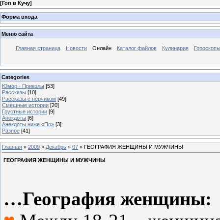
[
Гоп в Кучу
]
Форма входа
Меню сайта
Главная страница
Новости
Онлайн
Каталог файлов
Кулинария
Гороскоп
Categories
Юмор - Приколы
[53]
Рассказы
[10]
Рассказы с перчиком
[49]
Смешные истории
[20]
Грустные истории
[9]
Анекдоты
[6]
Анекдоты ниже «По»
[3]
Разное
[41]
Главная
»
2009
»
Декабрь
»
07
» ГЕОГРАФИЯ ЖЕНЩИНЫ И МУЖЧИНЫ
ГЕОГРАФИЯ ЖЕНЩИНЫ И МУЖЧИНЫ
…География женщины: