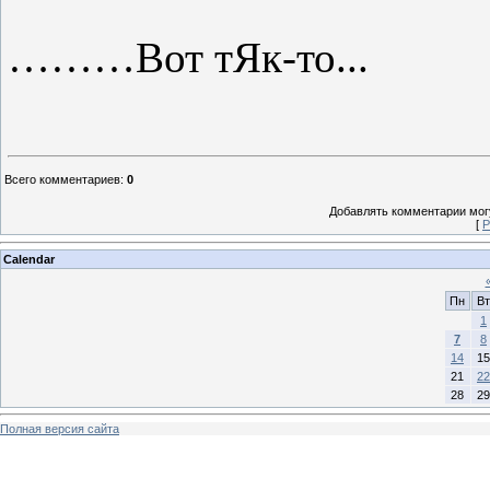
………Вот тЯк-то...
Всего комментариев
:
0
Добавлять комментарии могу
[
Р
Calendar
Пн
Вт
1
7
8
14
15
21
22
28
29
Полная версия сайта