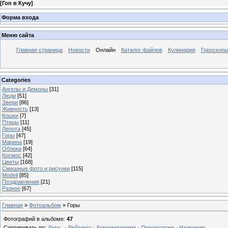
[
Гоп в Кучу
]
Форма входа
Меню сайта
Главная страница
Новости
Онлайн
Каталог файлов
Кулинария
Гороскоп
Categories
Ангелы и Демоны
[31]
Люди
[51]
Звери
[86]
Живность
[13]
Кошки
[7]
Птицы
[11]
Лепота
[45]
Горы
[47]
Марина
[19]
Облока
[64]
Космос
[42]
Цветы
[168]
Смешные фото и рисунки
[115]
Modeli
[85]
Поздравления
[21]
Разное
[67]
Главная
»
Фотоальбом
» Горы
Фотографий в альбоме
:
47
Сортировать по
:
Дате
·
Рейтингу
·
Комментариям
·
Просмотрам
·
Названию