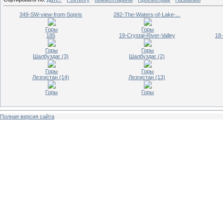
349-SW-view-from-Sopris
282-The-Waters-of-Lake-...
Горы
Горы
185
19-Crystal-River-Valley
18-
Горы
Горы
Шалбуздаг (3)
Шалбуздаг (2)
Горы
Горы
Лезгистан (14)
Лезгистан (13)
Горы
Горы
Полная версия сайта